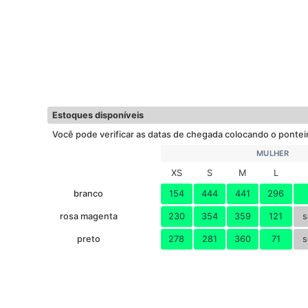
Estoques disponíveis
Você pode verificar as datas de chegada colocando o pontei
MULHER
XS
S
M
L
branco
154
444
441
296
rosa magenta
230
354
359
121
s
preto
278
281
360
71
s