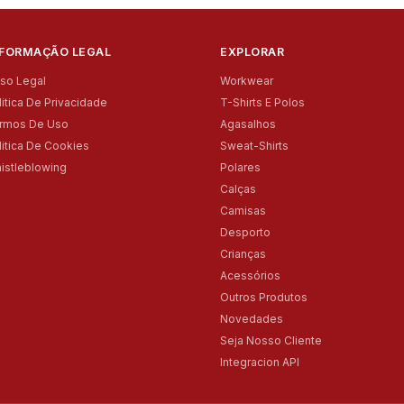
NFORMAÇÃO LEGAL
EXPLORAR
iso Legal
Workwear
litica De Privacidade
T-Shirts E Polos
rmos De Uso
Agasalhos
litica De Cookies
Sweat-Shirts
istleblowing
Polares
Calças
Camisas
Desporto
Crianças
Acessórios
Outros Produtos
Novedades
Seja Nosso Cliente
Integracion API