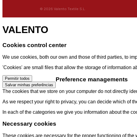
© 2026 Valento Textile S.L.
VALENTO
Cookies control center
We use cookies, both our own and those of third parties, to i
'Cookies' are small files that allow the storage of information 
Preference managements
Permitir todos
Salvar minhas preferências
The cookies that we store on your computer do not directly ident
As we respect your right to privacy, you can decide which of t
In each of the categories we give you information about the co
Necessary cookies
These cookies are necessary for the proper functioning of the 