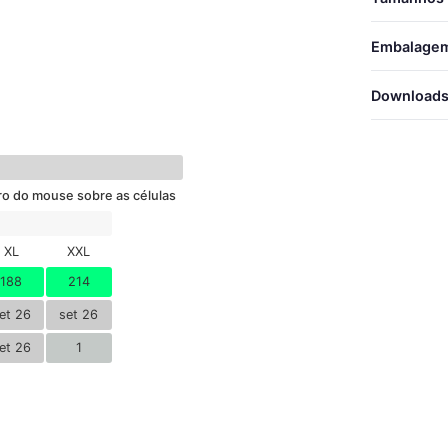
Embalage
TA
TAMANHOS
Download
XS
COMPR
S
Baixa
L
M
ro do mouse sobre as células
L
XL
XXL
XL
188
214
XXL
et 26
set 26
et 26
1