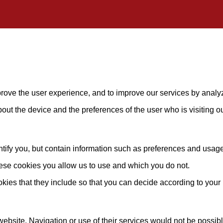
mprove the user experience, and to improve our services by analy
about the device and the preferences of the user who is visiting o
ify you, but contain information such as preferences and usage st
hese cookies you allow us to use and which you do not.
okies that they include so that you can decide according to your
website. Navigation or use of their services would not be possib