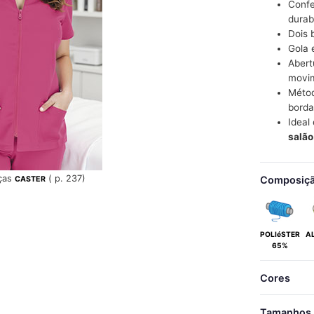
Confe
durabi
Dois 
Gola 
Abert
movi
Métod
borda
Idea
salão
ças
( p. 237)
Composiç
CASTER
POLIéSTER
A
65%
Cores
Tamanhos