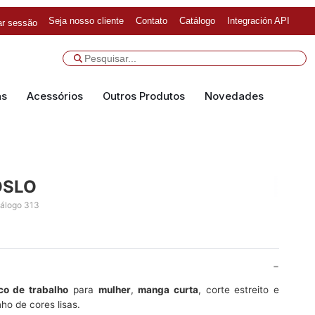
Seja nosso cliente
Contato
Catálogo
Integración API
iar sessão
as
Acessórios
Outros Produtos
Novedades
OSLO
tálogo 313
o de trabalho
para
mulher
,
manga curta
, corte estreito e
ho de cores lisas.