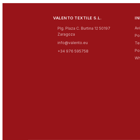
VALENTO TEXTILE S.L.
I
Av
Plg. Plaza C. Burtina 12 50197
Zaragoza
Po
info@valento.eu
Te
Po
+34 976 595758
Wh