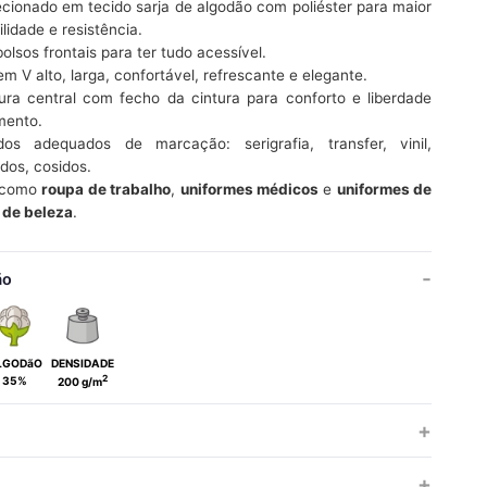
cionado em tecido sarja de algodão com poliéster para maior
lidade e resistência.
bolsos frontais para ter tudo acessível.
em V alto, larga, confortável, refrescante e elegante.
ura central com fecho da cintura para conforto e liberdade
mento.
os adequados de marcação: serigrafia, transfer, vinil,
dos, cosidos.
l como
roupa de trabalho
,
uniformes médicos
e
uniformes de
 de beleza
.
ão
LGODãO
DENSIDADE
2
35%
200 g/m