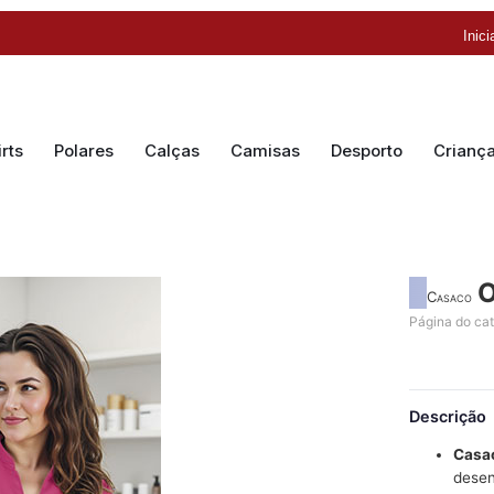
Inic
rts
Polares
Calças
Camisas
Desporto
Crianç
Casaco
Página do ca
Descrição
Casac
desen