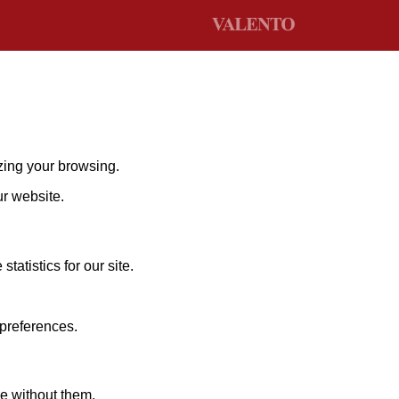
zing your browsing.
ur website.
atistics for our site.
 preferences.
le without them.