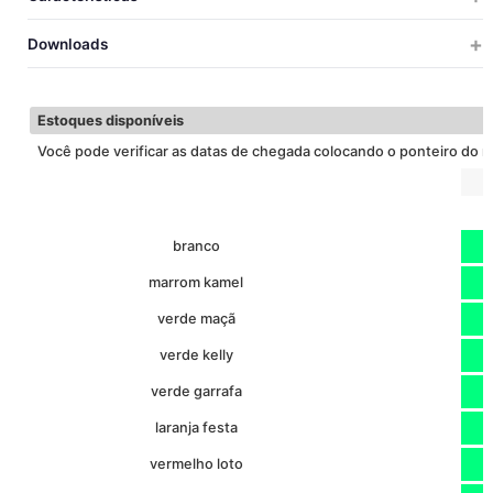
150
COMPRIMENTO
20
1
6.5
52x32x16
0.0
UNICA
Downloads
90
LARGURA
SEC. RáPIDO
SUBLIMAçãO.
Baixar ficha técnica
Estoques disponíveis
Você pode verificar as datas de chegada colocando o ponteiro do 
branco
marrom kamel
verde maçã
verde kelly
verde garrafa
laranja festa
vermelho loto