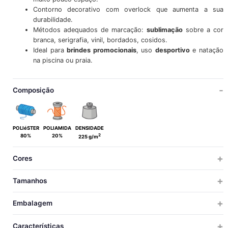
Contorno decorativo com overlock que aumenta a sua
durabilidade.
Métodos adequados de marcação:
sublimação
sobre a cor
branca, serigrafia, vinil, bordados, cosidos.
Ideal para
brindes promocionais
, uso
desportivo
e natação
na piscina ou praia.
Composição
POLIéSTER
POLIAMIDA
DENSIDADE
2
80%
20%
225 g/m
Cores
Tamanhos
ÚNICA
Embalagem
ÚNICA
TAMANHOS
UNIDS X
UNIDS X
TAMANHOS
PESO
MEDIDAS
VOLUM
Características
CAIXA
SACO