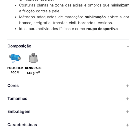
Costuras planas na zona das axilas e ombros que minimizam
a fricção contra a pele.
Métodos adequados de marcação:
sublimação
sobre a cor
branca, serigrafia, transfer, vinil, bordados, cosidos.
Ideal para actividades físicas e como
roupa desportiva
.
Composição
POLIéSTER
DENSIDADE
2
100%
145 g/m
Cores
Tamanhos
ADULTO
CRIANÇA
Embalagem
4/5
6/8
10/12
S
M
L
XL
XXL
TAMANHOS
OS ARTIGOS QUE CONTENHAM MAIS DE UMA CÔR DEVERÃO SER LAVADOS COM O MAIOR CUIDADO, UTILIZANDO UM DETERGENTE
UNIDS X
UNIDS X
TAMANHOS
PESO
MEDIDAS
VOLU
Características
ADEQUADO. LAVADO A FRIO E SECADO SEM QUE A ROUPA FIQUE DE MOLHO.
CAIXA
SACO
48
54
62
66
69
72
75
78
COMPRIMENTO