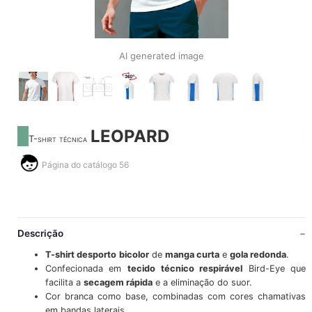
AI generated image
LEOPARD
T-shirt técnica
Página do catálogo 56
Descrição
T-shirt desporto
bicolor
de
manga curta
e
gola redonda
.
Confecionada em
tecido técnico respirável
Bird-Eye que
facilita a
secagem rápida
e a eliminação do suor.
Cor branca como base, combinadas com cores chamativas
em bandas laterais.