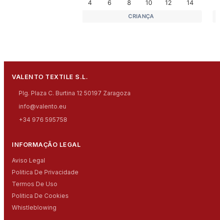
4
6
8
10
12
14
CRIANÇA
VALENTO TEXTILE S.L.
Plg. Plaza C. Burtina 12 50197 Zaragoza
info@valento.eu
+34 976 595758
INFORMAÇÃO LEGAL
Aviso Legal
Politica De Privacidade
Termos De Uso
Politica De Cookies
Whistleblowing