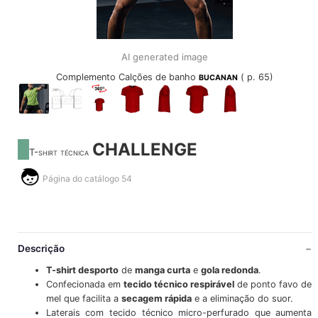
AI generated image
Complemento Calções de banho
( p. 65)
BUCANAN
CHALLENGE
T-shirt técnica
Página do catálogo 54
Descrição
T-shirt desporto
de
manga curta
e
gola redonda
.
Confecionada em
tecido técnico respirável
de ponto favo de
mel que facilita a
secagem rápida
e a eliminação do suor.
Laterais com tecido técnico micro-perfurado que aumenta