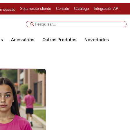
Seja nosso cliente
Contato
Catálogo
Integración API
iar sessão
as
Acessórios
Outros Produtos
Novedades