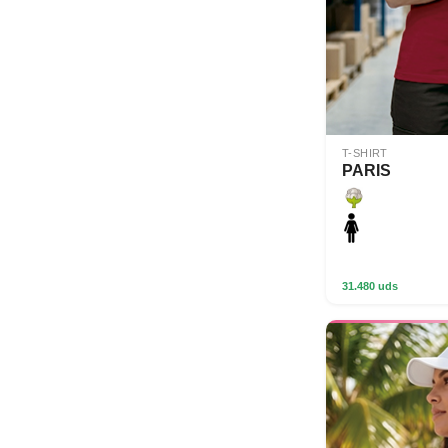
T-SHIRT
PARIS
31.480 uds