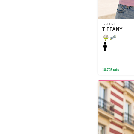
T-SHIRT
TIFFANY
18.705 uds