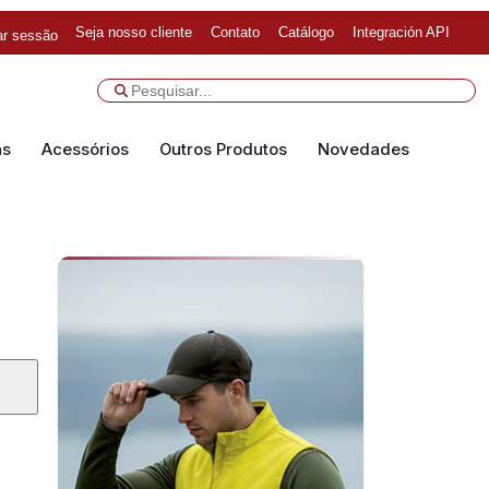
Seja nosso cliente
Contato
Catálogo
Integración API
iar sessão
as
Acessórios
Outros Produtos
Novedades