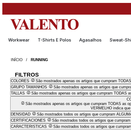
Workwear
T-Shirts E Polos
Agasalhos
Sweat-Shi
INÍCIO
/
RUNNING
FILTROS
COLORES
São mostrados apenas os artigos que cumpram TODAS
GRUPO TAMANHOS
São mostrados apenas os artigos que cump
TALLAS
São mostrados apenas os artigos que cumpram TODAS as
C
São mostrados apenas os artigos que cumpram TODAS as opçõ
VERMELHO indica que N
DENSIDAD
São mostrados todos os artigos que cumpram ALGUMA
CERTIFICACIONES
São mostrados todos os artigos que cumpra
CARACTERISTICAS
São mostrados todos os artigos que cumpr