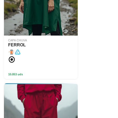
CAPA CHUVA
FERROL
10.853 uds