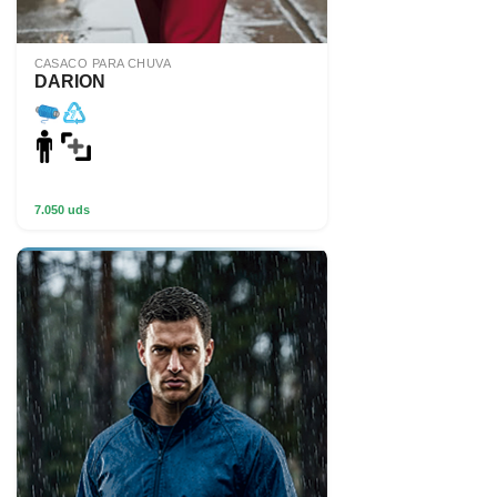
CASACO PARA CHUVA
DARION
7.050 uds