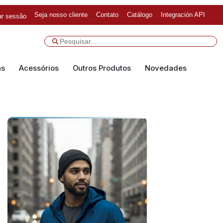
Seja nosso cliente
Contato
Catálogo
Integración API
iar sessão
as
Acessórios
Outros Produtos
Novedades