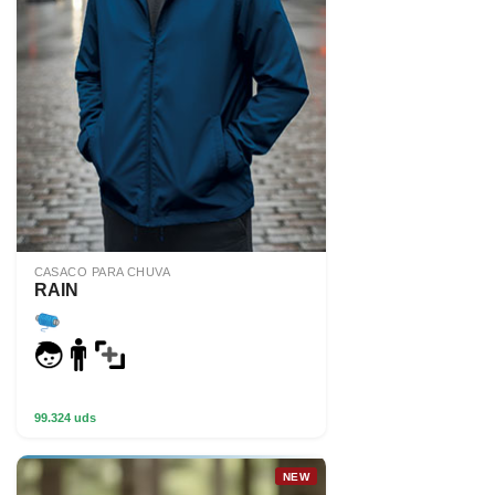
CASACO PARA CHUVA
RAIN
99.324 uds
NEW