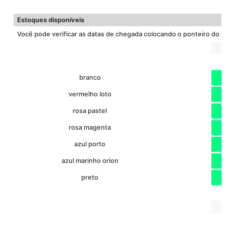
HIDRORREPEL
TC IMPERM
6
FUNDO
Baixar ficha técnica
Estoques disponíveis
Você pode verificar as datas de chegada colocando o ponteiro do 
branco
vermelho loto
rosa pastel
rosa magenta
azul porto
azul marinho orion
preto