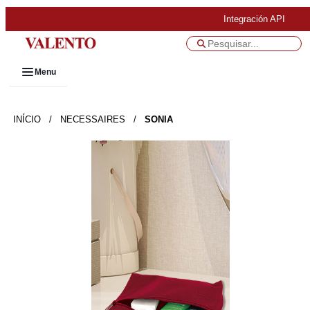
Integración API
Menu
INÍCIO
/
NECESSAIRES
/
SONIA