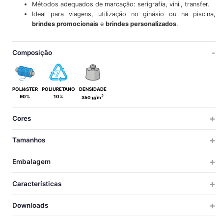
Métodos adequados de marcação: serigrafia, vinil, transfer.
Ideal para viagens, utilização no ginásio ou na piscina,
brindes promocionais
e
brindes personalizados
.
Composição
POLIéSTER
POLIURETANO
DENSIDADE
2
90%
10%
350 g/m
Cores
Tamanhos
ÚNICA
Embalagem
ÚNICA
TAMANHOS
UNIDS X
UNIDS X
TAMANHOS
PESO
MEDIDAS
VOLUM
Características
CAIXA
SACO
14
ALTO
200
10
8.9
49x29x19
0.0
UNICA
Downloads
19
LARGURA