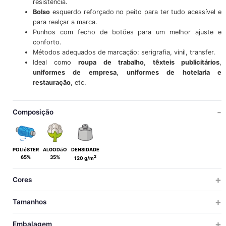
resistência.
Bolso
esquerdo reforçado no peito para ter tudo acessível e
para realçar a marca.
Punhos com fecho de botões para um melhor ajuste e
conforto.
Métodos adequados de marcação: serigrafia, vinil, transfer.
Ideal como
roupa de trabalho
,
têxteis publicitários
,
uniformes de empresa
,
uniformes de hotelaria e
restauração
, etc.
Composição
POLIéSTER
ALGODãO
DENSIDADE
2
65%
35%
120 g/m
Cores
Tamanhos
MULHER
Embalagem