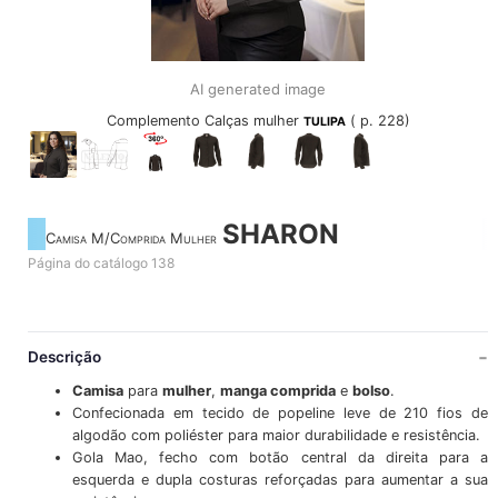
AI generated image
Complemento Calças mulher
( p. 228)
TULIPA
SHARON
Camisa M/Comprida Mulher
Página do catálogo 138
Descrição
Camisa
para
mulher
,
manga comprida
e
bolso
.
Confecionada em tecido de popeline leve de 210 fios de
algodão com poliéster para maior durabilidade e resistência.
Gola Mao, fecho com botão central da direita para a
esquerda e dupla costuras reforçadas para aumentar a sua