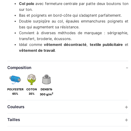
Col polo
avec fermeture centrale par patte deux boutons ton
sur ton.
Bas et poignets en bord-côte qui s’adaptent parfaitement.
Double surpiqûre au col, épaules emmanchures poignets et
bas qui augmentent sa résistance.
Convient à diverses méthodes de marquage : sérigraphie,
transfert, broderie, écussons.
Idéal comme
vêtement décontracté
,
textile publicitaire
et
vêtement de travail
.
Composition
POLYESTER
COTON
DENSITé
2
65%
35%
300 g/m
Couleurs
Tailles
ADULTE
GRANDE