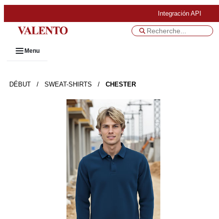
Integración API
Menu
DÉBUT
/
SWEAT-SHIRTS
/
CHESTER