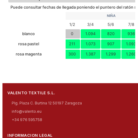
100
10
7.86
47x27x32
0.
5/6
Puede consultar fechas de llegada poniendo el puntero del ratón so
100
10
9.24
50x30x32
0.0
NIÑA
7/8
1/2
3/4
5/6
7/8
100
10
10.62
53x31x32
0.0
9/11
blanco
0
1.094
820
936
rosa pastel
211
1.073
907
1.093
rosa magenta
300
1.387
1.299
1.260
VALENTO TEXTILE S.L.
Plg. Plaza C. Burtina 12 50197 Zaragoza
info@valento.eu
+34 976 595758
INFORMACION LEGAL