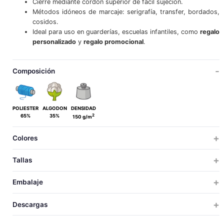
Cierre mediante cordón superior de fácil sujeción.
Métodos idóneos de marcaje: serigrafía, transfer, bordados,
cosidos.
Ideal para uso en guarderías, escuelas infantiles, como
regalo
personalizado
y
regalo promocional
.
Composición
POLIESTER
ALGODON
DENSIDAD
2
65%
35%
150 g/m
Colores
Tallas
ÚNICA
Embalaje
LAS PRENDAS QUE CONTENGAN MÁS DE UN COLOR HAN DE SER LAVADAS EN FRÍO, CON MAYOR CUIDADO, USANDO UN DETERGENTE
ÚNICA
TALLAS
TALLAS
UDS X CAJA
UDS X BOLSA
PESO
MEDIDAS
VOLUM
ADECUADO. SECAR INMEDIATAMENTE SIN TIEMPO DE ESPERA EN REMOJO.
Descargas
200
10
4
48x29x22
0.
28
UNICA
LARGO