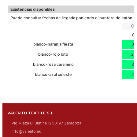
Descargar ficha técnica
24
ANCHO
Existencias disponibles
Puede consultar fechas de llegada poniendo el puntero del ratón so
ÚN
ún
blanco-naranja fiesta
3.
blanco-rojo loto
2.
blanco-rosa caramelo
3.
blanco-azul celeste
4.
VALENTO TEXTILE S.L.
Plg. Plaza C. Burtina 12 50197 Zaragoza
info@valento.eu