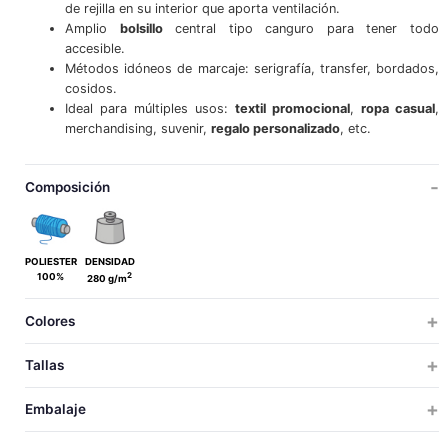
de rejilla en su interior que aporta ventilación.
Amplio
bolsillo
central tipo canguro para tener todo
accesible.
Métodos idóneos de marcaje: serigrafía, transfer, bordados,
cosidos.
Ideal para múltiples usos:
textil promocional
,
ropa casual
,
merchandising, suvenir,
regalo personalizado
, etc.
Composición
POLIESTER
DENSIDAD
2
100%
280 g/m
Colores
Tallas
ADULTO
Embalaje
XS
S
M
L
XL
XXL
TALLAS
TALLAS
UDS X CAJA
UDS X BOLSA
PESO
MEDIDAS
VOLUM
LAS PRENDAS QUE CONTENGAN MÁS DE UN COLOR HAN DE SER LAVADAS EN FRÍO, CON MAYOR CUIDADO, USANDO UN DETERGENTE