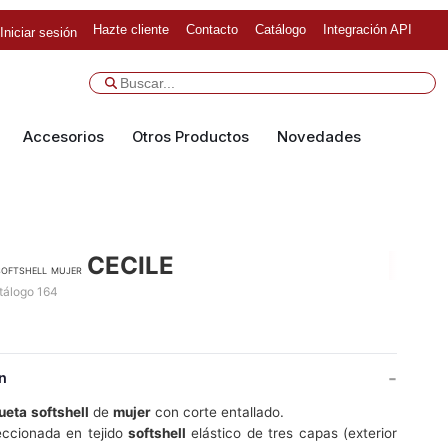
Hazte cliente
Contacto
Catálogo
Integración API
Iniciar sesión
Accesorios
Otros Productos
Novedades
CECILE
oftshell mujer
tálogo 164
n
ueta
softshell
de
mujer
con corte entallado.
ccionada en tejido
softshell
elástico de tres capas (exterior