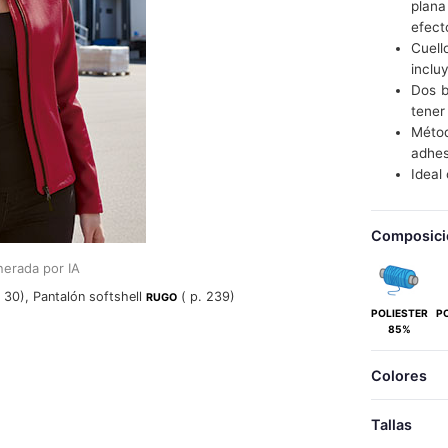
plana
efect
Cuell
inclu
Dos b
tener
Méto
adhes
Idea
Composici
erada por IA
 30), Pantalón softshell
( p. 239)
RUGO
POLIESTER
P
85%
Colores
Tallas