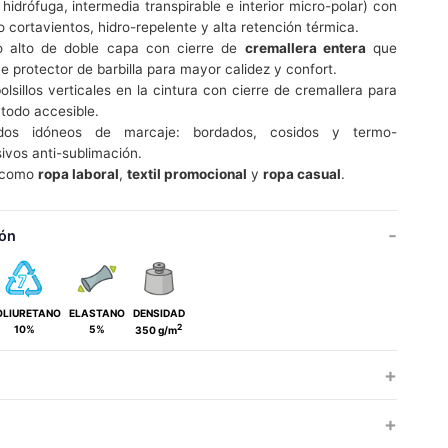
 hidrófuga, intermedia transpirable e interior micro-polar) con
o cortavientos, hidro-repelente y alta retención térmica.
o alto de doble capa con cierre de
cremallera entera
que
ye protector de barbilla para mayor calidez y confort.
olsillos verticales en la cintura con cierre de cremallera para
 todo accesible.
dos idóneos de marcaje: bordados, cosidos y termo-
ivos anti-sublimación.
l como
ropa laboral
,
textil promocional
y
ropa casual
.
ón
OLIURETANO
ELASTANO
DENSIDAD
2
10%
5%
350 g/m