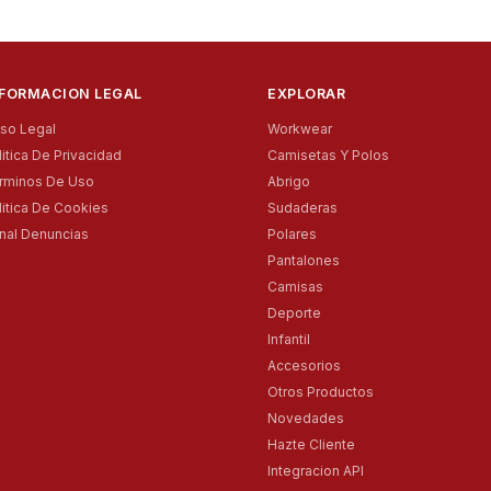
NFORMACION LEGAL
EXPLORAR
iso Legal
Workwear
litica De Privacidad
Camisetas Y Polos
rminos De Uso
Abrigo
litica De Cookies
Sudaderas
nal Denuncias
Polares
Pantalones
Camisas
Deporte
Infantil
Accesorios
Otros Productos
Novedades
Hazte Cliente
Integracion API