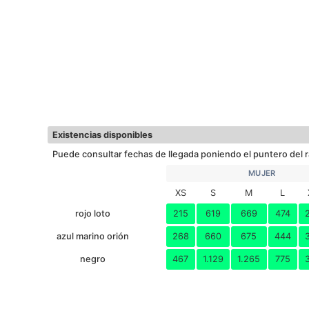
Existencias disponibles
Puede consultar fechas de llegada poniendo el puntero del r
MUJER
XS
S
M
L
rojo loto
215
619
669
474
azul marino orión
268
660
675
444
negro
467
1.129
1.265
775