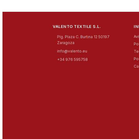
VALENTO TEXTILE S.L.
I
Av
Plg. Plaza C. Burtina 12 50197
Zaragoza
Po
info@valento.eu
Te
Po
+34 976 595758
Ca