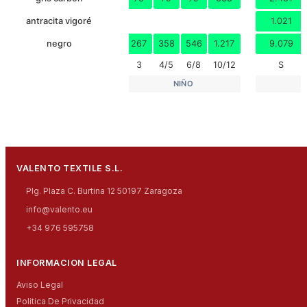
antracita vigoré
1.021
negro
267
358
546
1.217
9.079
3
4/5
6/8
10/12
S
NIÑO
VALENTO TEXTILE S.L.
Plg. Plaza C. Burtina 12 50197 Zaragoza
info@valento.eu
+34 976 595758
INFORMACION LEGAL
Aviso Legal
Politica De Privacidad