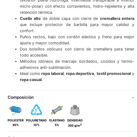
(exterior plana hidrófuga, intermedia transpirable e interior
micro-polar) con efecto cortavientos, hidro-repelente y alta
retención térmica.
Cuello alto
de doble capa con cierre de
cremallera entera
que incluye protector de barbilla para mayor calidez y
confort.
Puños rectos, bajo con cordón elástico y freno para mejor
ajuste y mayor comodidad.
Dos bolsillos oblicuos con cierre de cremallera para tener
todo accesible.
Métodos idóneos de marcaje: bordados, cosidos y termo-
adhesivos anti-sublimación.
Ideal como
ropa laboral
,
ropa deportiva
,
textil promocional
y
ropa casual
.
Composición
POLIESTER
POLIURETANO
ELASTANO
DENSIDAD
2
85%
10%
5%
350 g/m