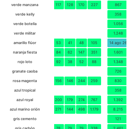
verde manzana
117
128
170
227
867
20
1
18
80x44x32
0.
3XL
verde kelly
358
verde botella
1.056
verde militar
1.248
amarillo flúor
53
41
48
105
14 ago 26
naranja fiesta
84
62
147
351
1.601
rojo loto
92
38
52
88
1.348
granate caoba
726
rosa magenta
156
146
244
259
830
azul tropical
358
azul royal
200
179
274
767
1.392
azul marino orión
271
144
498
1.179
8.215
gris cemento
121
gris carbón
78
79
79
338
2.461