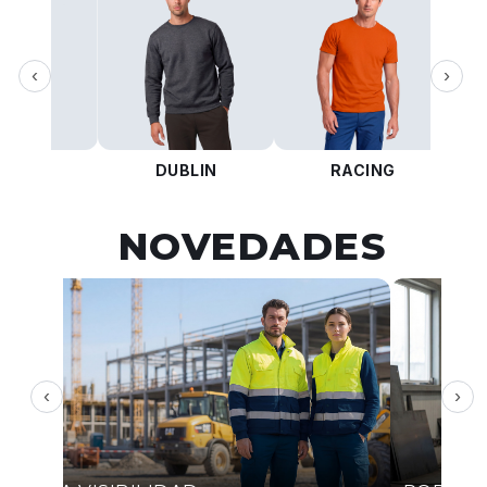
‹
›
KOTA
DUBLIN
RACING
NOVEDADES
‹
›