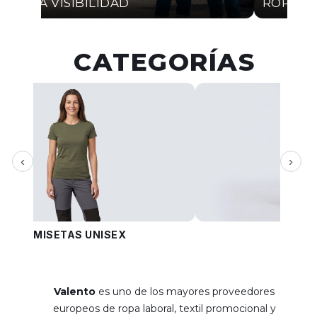
ALTA VISIBILIDAD
ROPA I
CATEGORÍAS
‹
›
CAMISETAS UNISEX
PANT
Valento
es uno de los mayores proveedores
europeos de ropa laboral, textil promocional y