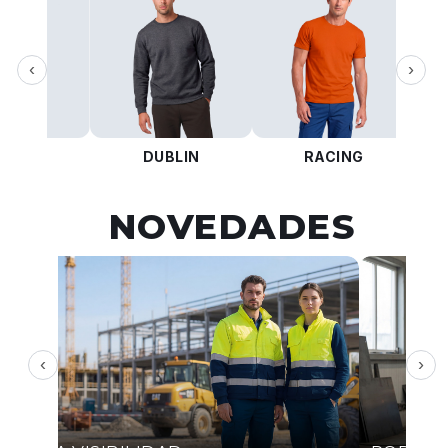
‹
›
KOTA
DUBLIN
RACING
NOVEDADES
‹
›