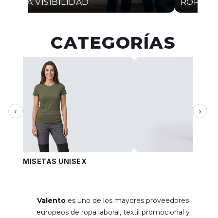
ALTA VISIBILIDAD
ROPA I
CATEGORÍAS
‹
›
CAMISETAS UNISEX
PANT
Valento
es uno de los mayores proveedores
europeos de ropa laboral, textil promocional y