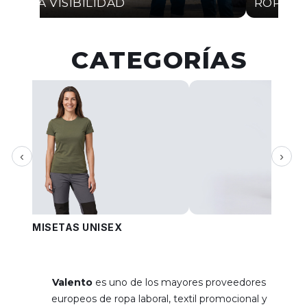
ALTA VISIBILIDAD
ROPA I
CATEGORÍAS
‹
›
CAMISETAS UNISEX
PANT
Valento
es uno de los mayores proveedores
europeos de ropa laboral, textil promocional y