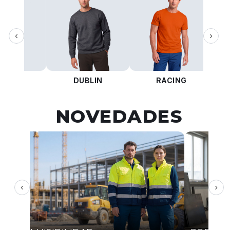
‹
›
KOTA
DUBLIN
RACING
NOVEDADES
‹
›