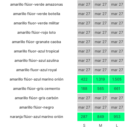
amarillo flúor-verde amazonas
mar 27
mar 27
mar 27
amarillo flúor-verde botella
mar 27
mar 27
mar 27
amarillo fluor-verde militar
mar 27
mar 27
mar 27
amarillo flúor-rojo loto
mar 27
mar 27
mar 27
amarillo flúor-granate caoba
mar 27
mar 27
mar 27
amarillo fluor-azul tropical
mar 27
mar 27
mar 27
amarillo flúor-azul azulina
mar 27
mar 27
mar 27
amarillo fluor-azul royal
mar 27
mar 27
mar 27
amarillo flúor-azul marino orión
422
1.319
1.505
amarillo flúor-gris cemento
188
565
661
amarillo flúor-gris carbón
mar 27
mar 27
mar 27
amarillo flúor-negro
mar 27
mar 27
mar 27
naranja flúor-azul marino orión
287
849
953
S
M
L