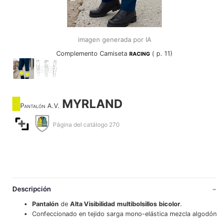
imagen generada por IA
Complemento Camiseta
( p. 11)
RACING
MYRLAND
Pantalón A.V.
Página del catálogo 270
Descripción
Pantalón
de
Alta Visibilidad
multibolsillos
bicolor
.
Confeccionado en tejido sarga mono-elástica mezcla algodón