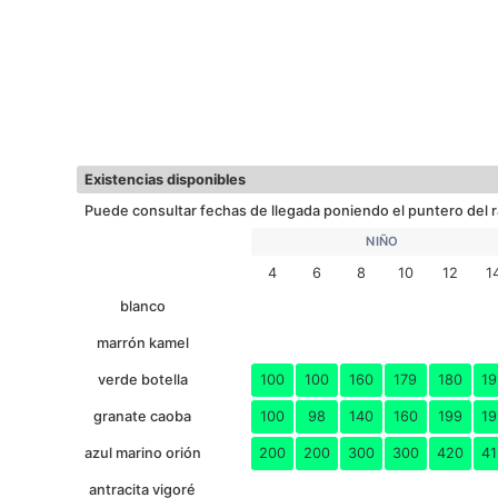
Existencias disponibles
Puede consultar fechas de llegada poniendo el puntero del r
NIÑO
4
6
8
10
12
1
blanco
marrón kamel
verde botella
100
100
160
179
180
19
granate caoba
100
98
140
160
199
19
azul marino orión
200
200
300
300
420
41
antracita vigoré