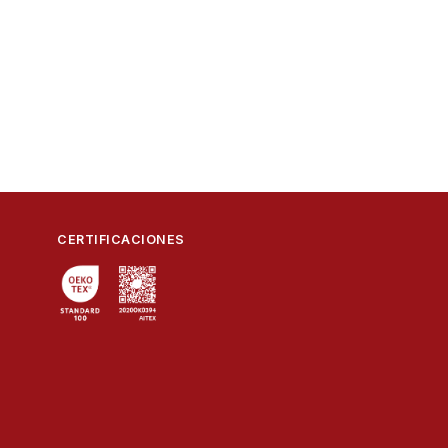
20
1
9.1
62x40x42
0.104
CERTIFICACIONES