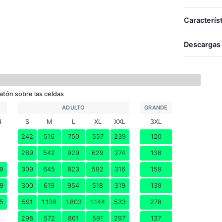
TALLAS
TALLAS
Caracterís
LARGO
4
ANCHO
Descargas
6
TéRMICO
8
Desca
10
atón sobre las celdas
12
ADULTO
GRANDE
14
4
S
M
L
XL
XXL
3XL
242
516
750
557
239
120
S
289
542
929
629
274
138
M
9
309
645
823
592
316
159
L
9
300
619
954
518
319
139
XL
5
591
1.138
1.803
1.144
533
278
XXL
298
572
861
591
297
137