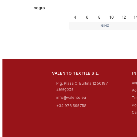
negro
4
6
8
10
12
1
NIÑO
VALENTO TEXTILE S.L.
I
Av
Plg. Plaza C. Burtina 12 50197
Zaragoza
Po
info@valento.eu
Te
Po
+34 976 595758
Ca