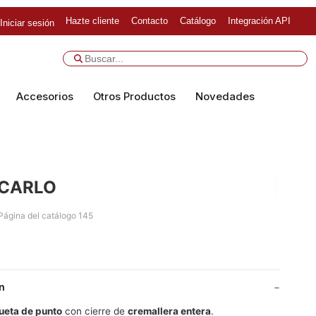
Hazte cliente
Contacto
Catálogo
Integración API
Iniciar sesión
Accesorios
Otros Productos
Novedades
CARLO
Página del catálogo 145
n
eta de punto
con cierre de
cremallera entera
.