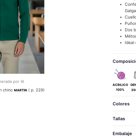
Confe
Galga
Cuell
Puños
Dos b
Métod
Idea
Composici
erada por IA
ACRILICO
DE
n chino
( p. 229)
100%
35
MARTIN
Colores
Tallas
Embalaje