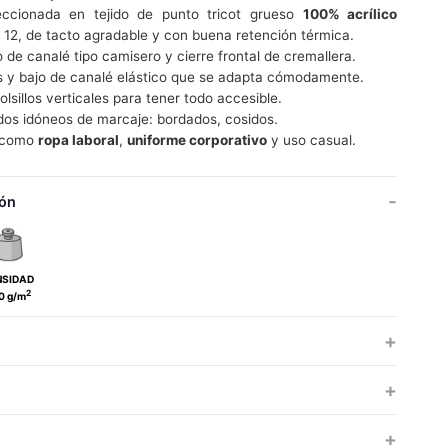
ccionada en tejido de punto tricot grueso
100% acrílico
 12, de tacto agradable y con buena retención térmica.
o de canalé tipo camisero y cierre frontal de cremallera.
 y bajo de canalé elástico que se adapta cómodamente.
olsillos verticales para tener todo accesible.
os idóneos de marcaje: bordados, cosidos.
l como
ropa laboral
,
uniforme corporativo
y uso casual.
ón
NSIDAD
2
0 g/m
NIÑO
ADULTO
GRANDE