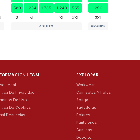
3XL
580
1.234
1.785
1.243
555
296
4
S
M
L
XL
XXL
3XL
ADULTO
GRANDE
NFORMACION LEGAL
EXPLORAR
iso Legal
Workwear
litica De Privacidad
Camisetas Y Polos
rminos De Uso
Abrigo
litica De Cookies
Sudaderas
nal Denuncias
Polares
Pantalones
Camisas
Deporte