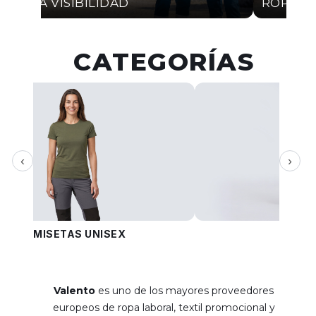
ALTA VISIBILIDAD
ROPA I
CATEGORÍAS
‹
›
CAMISETAS UNISEX
PANT
Valento
es uno de los mayores proveedores
europeos de ropa laboral, textil promocional y