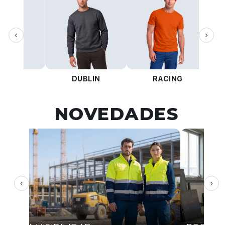
‹
›
KOTA
DUBLIN
RACING
NOVEDADES
‹
›