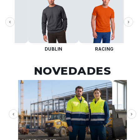
‹
›
KOTA
DUBLIN
RACING
NOVEDADES
‹
›