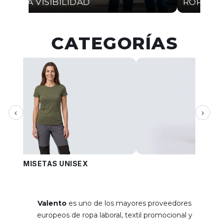
ALTA VISIBILIDAD
ROPA I
CATEGORÍAS
‹
›
CAMISETAS UNISEX
PANT
Valento
es uno de los mayores proveedores
europeos de ropa laboral, textil promocional y