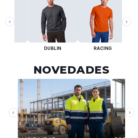
‹
›
KOTA
DUBLIN
RACING
NOVEDADES
‹
›