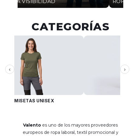
ALTA VISIBILIDAD
ROPA I
CATEGORÍAS
‹
›
CAMISETAS UNISEX
PANT
Valento
es uno de los mayores proveedores
europeos de ropa laboral, textil promocional y