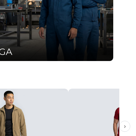
UGA
›