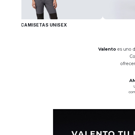
CAMISETAS UNISEX
Valento
es uno d
C
ofrec
A
com