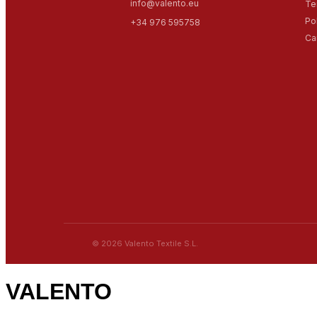
info@valento.eu
Te
Po
+34 976 595758
Ca
© 2026 Valento Textile S.L.
VALENTO