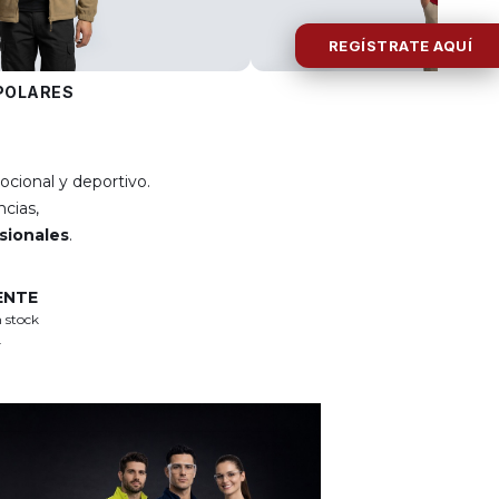
REGÍSTRATE AQUÍ
POLARES
POLOS
ocional y deportivo.
cias,
esionales
.
ENTE
 stock
.