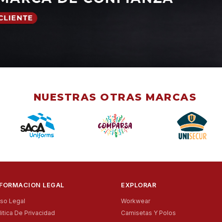
NUESTRAS OTRAS MARCAS
NFORMACION LEGAL
EXPLORAR
iso Legal
Workwear
litica De Privacidad
Camisetas Y Polos