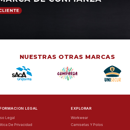
NUESTRAS OTRAS MARCAS
NFORMACION LEGAL
EXPLORAR
iso Legal
Workwear
litica De Privacidad
Camisetas Y Polos