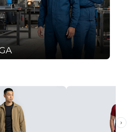
UGA
›