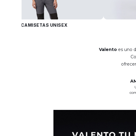
CAMISETAS UNISEX
Valento
es uno d
C
ofrec
A
com