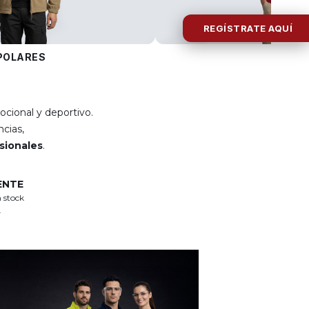
REGÍSTRATE AQUÍ
POLARES
POLOS
ocional y deportivo.
cias,
esionales
.
ENTE
 stock
.