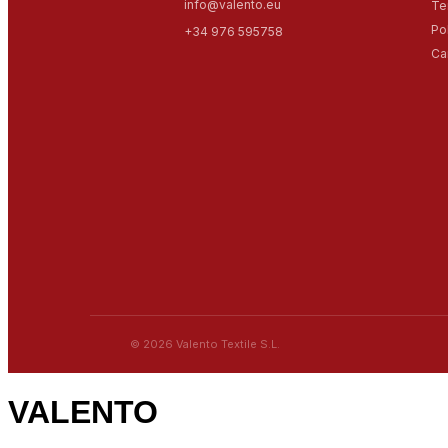
info@valento.eu
Te
Po
+34 976 595758
Ca
© 2026 Valento Textile S.L.
VALENTO