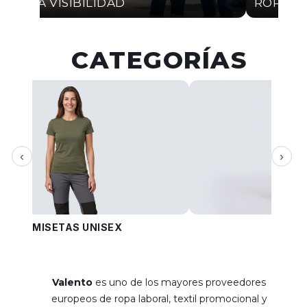
ALTA VISIBILIDAD
ROPA I
CATEGORÍAS
‹
›
CAMISETAS UNISEX
PANT
Valento
es uno de los mayores proveedores
europeos de ropa laboral, textil promocional y