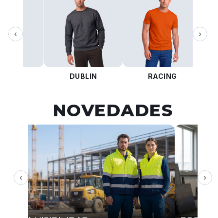
‹
›
KOTA
DUBLIN
RACING
NOVEDADES
‹
›