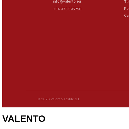
info@valento.eu
Te
Po
+34 976 595758
Ca
© 2026 Valento Textile S.L.
VALENTO