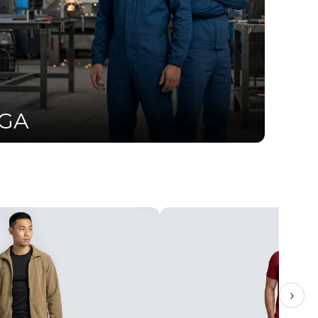
UGA
›