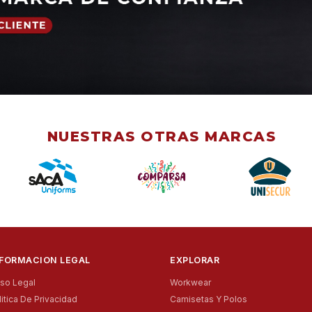
NUESTRAS OTRAS MARCAS
NFORMACION LEGAL
EXPLORAR
iso Legal
Workwear
litica De Privacidad
Camisetas Y Polos