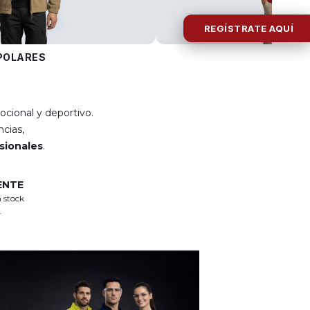
REGÍSTRATE AQUÍ
POLARES
POLOS
ocional y deportivo.
cias,
esionales
.
ENTE
 stock
.