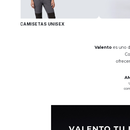
CAMISETAS UNISEX
Valento
es uno d
C
ofrec
A
com