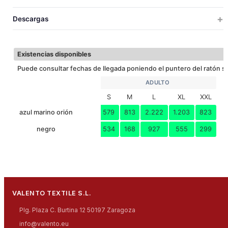
20
1
14.2
58x35x52
0.
S
67
70
73
76
79
82
LARGO
Descargas
20
1
15.3
61x37x52
0.
M
53
56
59
62
65
68
ANCHO
EXTRA TERM
20
1
16.5
64x39x52
0.
L
Descargar ficha técnica
Existencias disponibles
20
1
17.7
67x41x52
0.
XL
Puede consultar fechas de llegada poniendo el puntero del ratón so
20
1
19.2
67x41x52
0.
XXL
ADULTO
S
M
L
XL
XXL
20
1
20.5
70x43x52
0.
3XL
azul marino orión
579
813
2.222
1.203
823
negro
534
168
927
555
299
VALENTO TEXTILE S.L.
Plg. Plaza C. Burtina 12 50197 Zaragoza
info@valento.eu