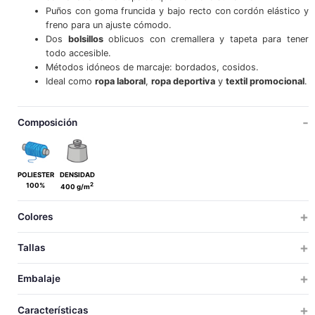
Puños con goma fruncida y bajo recto con cordón elástico y
freno para un ajuste cómodo.
Dos
bolsillos
oblicuos con cremallera y tapeta para tener
todo accesible.
Métodos idóneos de marcaje: bordados, cosidos.
Ideal como
ropa laboral
,
ropa deportiva
y
textil promocional
.
Composición
POLIESTER
DENSIDAD
2
100%
400 g/m
Colores
Tallas
ADULTO
GRANDE
Embalaje
S
M
L
XL
XXL
3XL
TALLAS
TALLAS
UDS X CAJA
UDS X BOLSA
PESO
MEDIDAS
VOLUM
Características