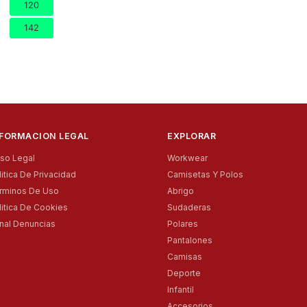
120
142
NFORMACION LEGAL
EXPLORAR
iso Legal
Workwear
litica De Privacidad
Camisetas Y Polos
rminos De Uso
Abrigo
litica De Cookies
Sudaderas
nal Denuncias
Polares
Pantalones
Camisas
Deporte
Infantil
Accesorios