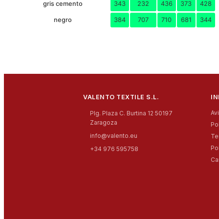
gris cemento
343
232
436
373
428
negro
384
707
710
681
344
VALENTO TEXTILE S.L.
I
Av
Plg. Plaza C. Burtina 12 50197
Zaragoza
Po
info@valento.eu
Te
Po
+34 976 595758
Ca