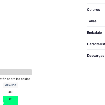
Colores
Tallas
Embalaje
TALLA
TALLAS
Caracterís
LARG
S
Descargas
ANCH
M
TéRMICO
L
Desca
XL
atón sobre las celdas
XXL
GRANDE
3XL
3XL
81