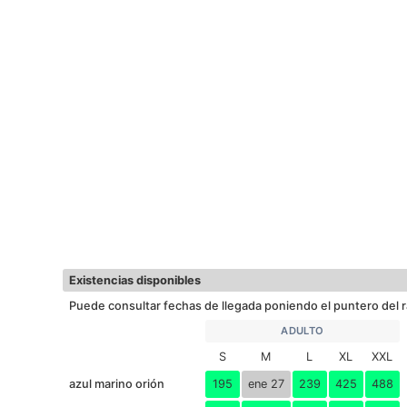
Existencias disponibles
Puede consultar fechas de llegada poniendo el puntero del r
ADULTO
S
M
L
XL
XXL
azul marino orión
195
ene 27
239
425
488