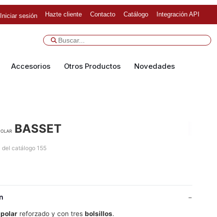
Hazte cliente
Contacto
Catálogo
Integración API
Iniciar sesión
Accesorios
Otros Productos
Novedades
BASSET
polar
 del catálogo 155
n
 polar
reforzado y con tres
bolsillos
.