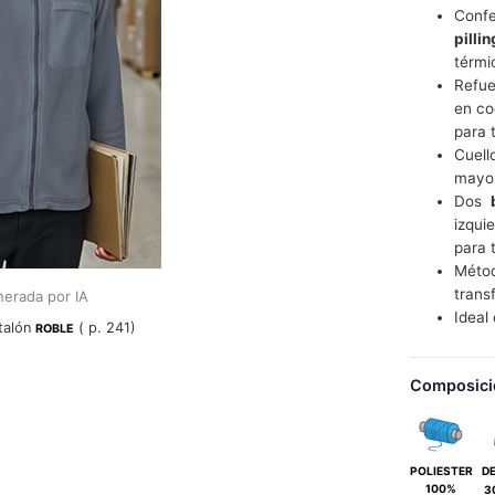
Confe
pillin
térmi
Refue
en co
para 
Cuell
mayor
Dos
izqui
para 
Méto
transf
erada por IA
Idea
talón
( p. 241)
ROBLE
Composici
POLIESTER
D
100%
3