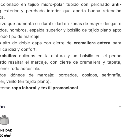
ccionado en tejido micro-polar tupido con perchado
anti-
g
exterior y perchado interior que aporta buena retención
ca.
rzo que aumenta su durabilidad en zonas de mayor desgaste
dos, hombros, espalda superior y bolsillo de tejido plano apto
todo tipo de marcaje.
o alto de doble capa con cierre de
cremallera entera
para
 calidez y confort.
bolsillos
oblicuos en la cintura y un bolsillo en el pecho
erdo resaltar el marcaje, con cierre de cremallera y tapeta,
tener todo accesible.
dos idóneos de marcaje: bordados, cosidos, serigrafía,
er, vinilo (en tejido plano).
l como
ropa laboral
y
textil promocional
.
ón
ENSIDAD
2
00 g/m