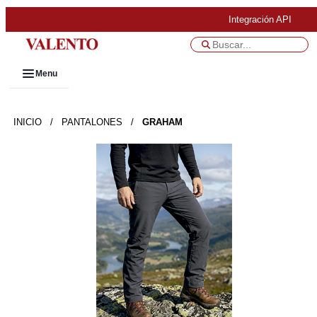
Integración API
Menu
INICIO
/
PANTALONES
/
GRAHAM