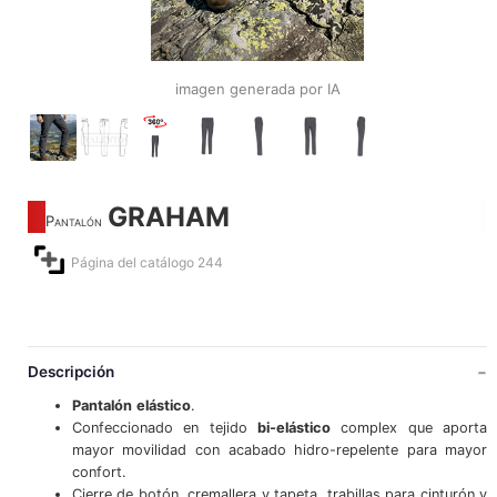
imagen generada por IA
GRAHAM
Pantalón
Página del catálogo 244
Descripción
Pantalón
elástico
.
Confeccionado en tejido
bi-
elástico
complex que aporta
mayor movilidad con acabado hidro-repelente para mayor
confort.
Cierre de botón, cremallera y tapeta, trabillas para cinturón y