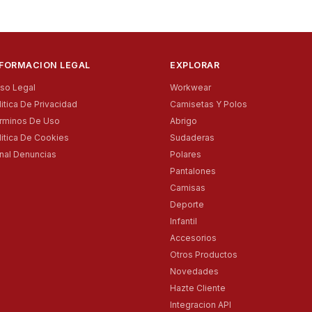
NFORMACION LEGAL
EXPLORAR
iso Legal
Workwear
litica De Privacidad
Camisetas Y Polos
rminos De Uso
Abrigo
litica De Cookies
Sudaderas
nal Denuncias
Polares
Pantalones
Camisas
Deporte
Infantil
Accesorios
Otros Productos
Novedades
Hazte Cliente
Integracion API