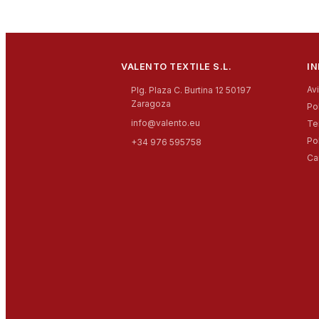
VALENTO TEXTILE S.L.
I
Av
Plg. Plaza C. Burtina 12 50197
Zaragoza
Po
info@valento.eu
Te
Po
+34 976 595758
Ca