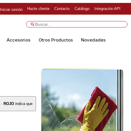
Hazte cliente
Contacto
Catálogo
Integración API
Iniciar sesión
Accesorios
Otros Productos
Novedades
a ·
ROJO
indica que