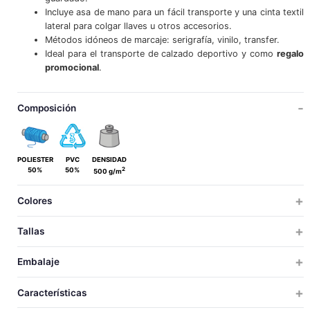
Incluye asa de mano para un fácil transporte y una cinta textil
lateral para colgar llaves u otros accesorios.
Métodos idóneos de marcaje: serigrafía, vinilo, transfer.
Ideal para el transporte de calzado deportivo y como
regalo
promocional
.
Composición
POLIESTER
PVC
DENSIDAD
2
50%
50%
500 g/m
Colores
Tallas
NIÑO
ADULTO
Embalaje
NIÑO
ADULTO
TALLAS
TALLAS
UDS X CAJA
UDS X BOLSA
PESO
MEDIDAS
VOLUM
Características
15
15
40
5
7.3
58x35x22
0.0
ALTO
NIÑO