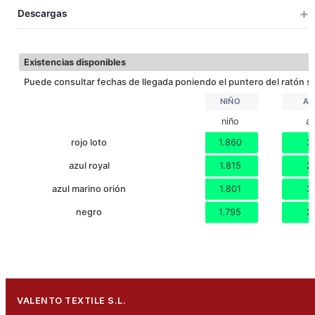
Descargas
29
34
40
5
9.1
64x39x22
0.0
ANCHO
ADULTO
TEJ. HIDROF
TEJ. IMPERM
14
18
FONDO
Descargar ficha técnica
Existencias disponibles
Puede consultar fechas de llegada poniendo el puntero del ratón so
NIÑO
AD
niño
ad
rojo loto
1.860
3
azul royal
1.815
2
azul marino orión
1.801
3
negro
1.795
2
VALENTO TEXTILE S.L.