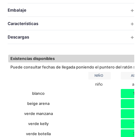
NIÑO
ADULTO
Embalaje
NIÑO
ADULTO
TALLAS
TALLAS
UDS X CAJA
UDS X BOLSA
PESO
MEDIDAS
VOLUM
Características
34
39
LARGO
40
1
18
64x39x41
0.1
NIÑO
Descargas
32
36
ANCHO
40
1
21
73x45x41
0.1
ADULTO
TEJ. HIDROF
TEJ. IMPERM
12
12
FONDO
Descargar ficha técnica
Existencias disponibles
7
10
VOLUMEN (LITROS)
Puede consultar fechas de llegada poniendo el puntero del ratón so
NIÑO
AD
niño
ad
blanco
1
beige arena
2
verde manzana
1
verde kelly
1
verde botella
3