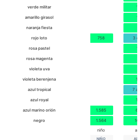
verde militar
1
amarillo girasol
1
naranja fiesta
7
rojo loto
758
3 o
rosa pastel
1
rosa magenta
8
violeta uva
7
violeta berenjena
1
azul tropical
7 a
azul royal
1
azul marino orión
1.585
6
negro
1.564
10
niño
ad
NIÑO
AD