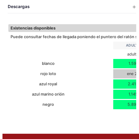
TALLAS
UDS X CAJA
UDS X BOLSA
PESO
MEDIDAS
VOLUM
Descargas
100
10
18.3
50x40x29
0.0
46
ADULTO
LARGO
Descargar ficha técnica
37
ANCHO
Existencias disponibles
Puede consultar fechas de llegada poniendo el puntero del ratón so
ADULT
adult
blanco
1.591
rojo loto
ene 2
azul royal
2.416
azul marino orión
1.145
negro
5.899