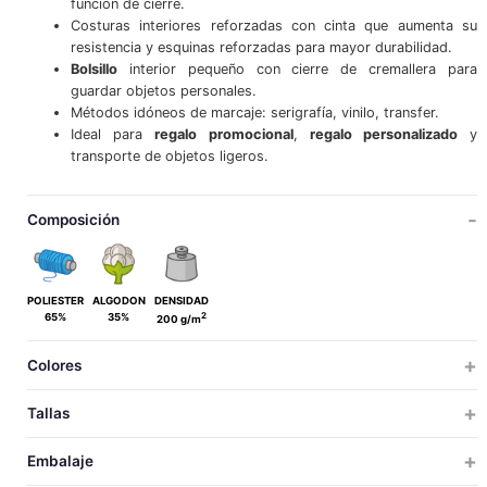
función de cierre.
Costuras interiores reforzadas con cinta que aumenta su
resistencia y esquinas reforzadas para mayor durabilidad.
Bolsillo
interior pequeño con cierre de cremallera para
guardar objetos personales.
Métodos idóneos de marcaje: serigrafía, vinilo, transfer.
Ideal para
regalo promocional
,
regalo personalizado
y
transporte de objetos ligeros.
Composición
POLIESTER
ALGODON
DENSIDAD
2
65%
35%
200 g/m
Colores
Tallas
ADULTO
Embalaje
ADULTO
TALLAS