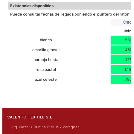
Existencias disponibles
Puede consultar fechas de llegada poniendo el puntero del ratón so
ÚNIC
única
blanco
536
amarillo girasol
466
naranja fiesta
476
rosa pastel
1.101
azul celeste
795
VALENTO TEXTILE S.L.
Plg. Plaza C. Burtina 12 50197 Zaragoza