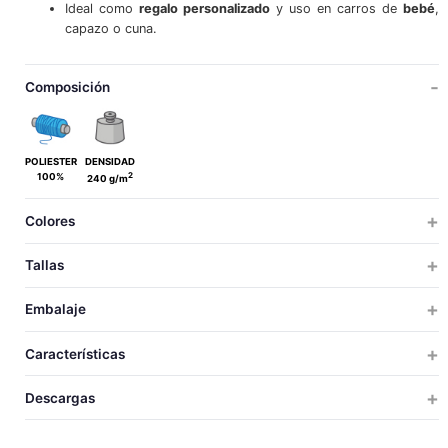
Ideal como
regalo personalizado
y uso en carros de
bebé
,
capazo o cuna.
Composición
POLIESTER
DENSIDAD
2
100%
240 g/m
Colores
Tallas
ÚNICA
Embalaje
ÚNICA
TALLAS
TALLAS
UDS X CAJA
UDS X BOLSA
PESO
MEDIDAS
VOLUM
Características
20
1
4
35x27x48
0.0
105
UNICA
LARGO
Descargas
75
ANCHO
TéRMICO
Descargar ficha técnica