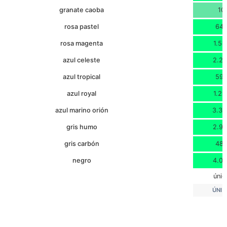
granate caoba
10
rosa pastel
64
rosa magenta
1.51
azul celeste
2.21
azul tropical
59
azul royal
1.23
azul marino orión
3.39
gris humo
2.97
gris carbón
48
negro
4.07
únic
ÚNIC