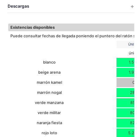
Descargas
120
ANCHO
EXTRA TERM
Descargar ficha técnica
Existencias disponibles
Puede consultar fechas de llegada poniendo el puntero del ratón so
ÚNIC
únic
blanco
1.50
beige arena
1.91
marrón kamel
0
marrón nogal
28
verde manzana
851
verde militar
80
naranja fiesta
82
rojo loto
5.24