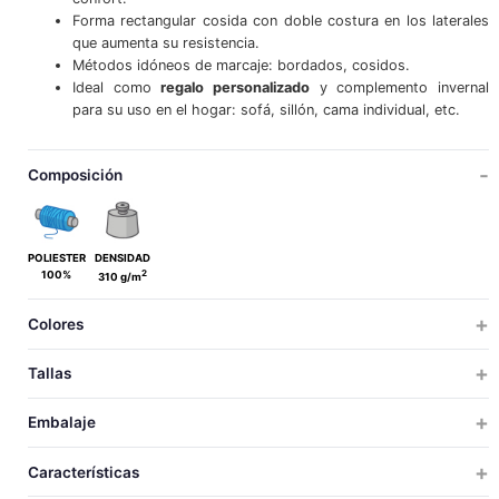
Forma rectangular cosida con doble costura en los laterales
que aumenta su resistencia.
Métodos idóneos de marcaje: bordados, cosidos.
Ideal como
regalo personalizado
y complemento invernal
para su uso en el hogar: sofá, sillón, cama individual, etc.
Composición
POLIESTER
DENSIDAD
2
100%
310 g/m
Colores
Tallas
ÚNICA
Embalaje
ÚNICA
TALLAS
TALLAS
UDS X CAJA
UDS X BOLSA
PESO
MEDIDAS
VOLUM
Características
20
1
13.5
63x40x45
0.
190
UNICA
LARGO