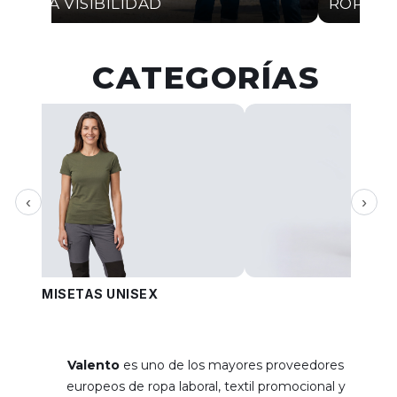
ALTA VISIBILIDAD
ROPA I
CATEGORÍAS
‹
›
CAMISETAS UNISEX
PANT
Valento
es uno de los mayores proveedores
europeos de ropa laboral, textil promocional y