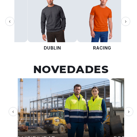
‹
›
KOTA
DUBLIN
RACING
NOVEDADES
‹
›