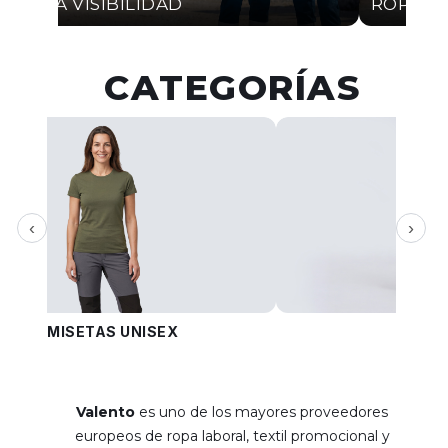
ALTA VISIBILIDAD
ROPA I
CATEGORÍAS
‹
›
CAMISETAS UNISEX
PANT
Valento
es uno de los mayores proveedores
europeos de ropa laboral, textil promocional y