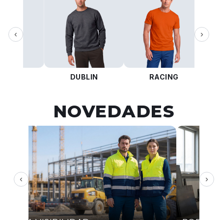
‹
›
KOTA
DUBLIN
RACING
NOVEDADES
‹
›