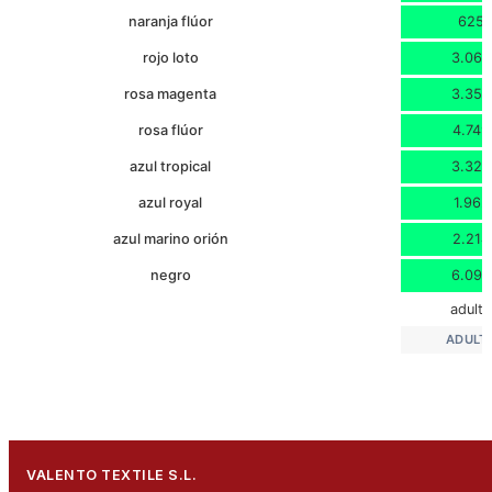
naranja flúor
625
rojo loto
3.065
rosa magenta
3.350
rosa flúor
4.749
azul tropical
3.328
azul royal
1.962
azul marino orión
2.214
negro
6.099
adult
ADULT
VALENTO TEXTILE S.L.