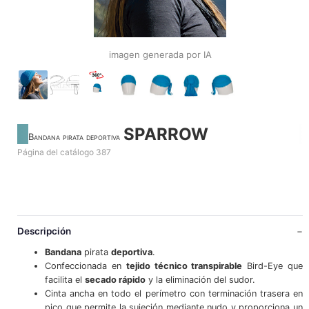
imagen generada por IA
SPARROW
Bandana pirata deportiva
Página del catálogo 387
Descripción
Bandana
pirata
deportiva
.
Confeccionada en
tejido técnico transpirable
Bird-Eye que
facilita el
secado rápido
y la eliminación del sudor.
Cinta ancha en todo el perímetro con terminación trasera en
pico que permite la sujeción mediante nudo y proporciona un