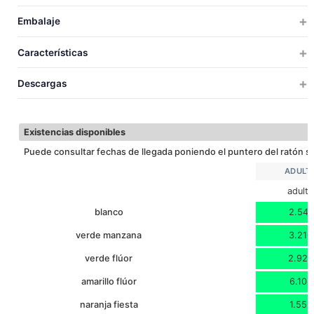
ADULTO
Embalaje
ADULTO
TALLAS
TALLAS
UDS X CAJA
UDS X BOLSA
PESO
MEDIDAS
VOLUM
Características
200
10
4.72
40x23x25
0.0
60
ADULTO
ALTO
Descargas
17
CONTORNO
SEC. RAPIDO
SUBLIMACION
Descargar ficha técnica
Existencias disponibles
Puede consultar fechas de llegada poniendo el puntero del ratón so
ADULT
adult
blanco
2.541
verde manzana
3.216
verde flúor
2.920
amarillo flúor
6.104
naranja fiesta
1.552