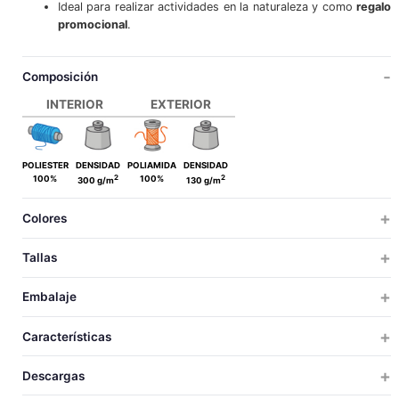
Ideal para realizar actividades en la naturaleza y como
regalo
promocional
.
Composición
INTERIOR
EXTERIOR
POLIESTER
DENSIDAD
POLIAMIDA
DENSIDAD
2
2
100%
100%
300 g/m
130 g/m
Colores
Tallas
ADULTO
Embalaje
ADULTO
TALLAS
TALLAS
UDS X CAJA
UDS X BOLSA
PESO
MEDIDAS
VOLUM
Características
100
10
8
70x38x33
0.0
60
ADULTO
CONTORNO
Descargas