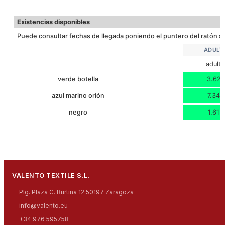
TEJ. HIDROF
TEJ. IMPERM
TéRMICO
Descargar ficha técnica
Existencias disponibles
Puede consultar fechas de llegada poniendo el puntero del ratón so
ADULT
adult
verde botella
3.627
azul marino orión
7.344
negro
1.615
VALENTO TEXTILE S.L.
Plg. Plaza C. Burtina 12 50197 Zaragoza
info@valento.eu
+34 976 595758