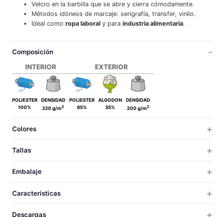
Velcro en la barbilla que se abre y cierra cómodamente.
Métodos idóneos de marcaje: serigrafía, transfer, vinilo.
Ideal como
ropa laboral
y para
industria alimentaria
.
Composición
INTERIOR
EXTERIOR
POLIESTER
DENSIDAD
POLIESTER
ALGODON
DENSIDAD
2
2
100%
65%
35%
220 g/m
200 g/m
Colores
Tallas
ADULTO
Embalaje
ADULTO
TALLAS
TALLAS
UDS X CAJA
UDS X BOLSA
PESO
MEDIDAS
VOLUM
Características
100
1
11.5
64x39x31
0.0
40
ADULTO
ALTO
Descargas