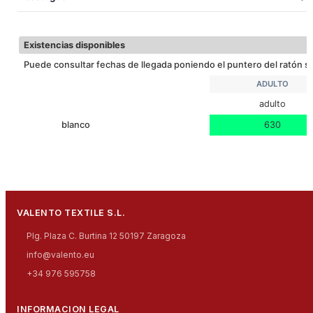
EXTRA TERM
Descargar ficha técnica
Existencias disponibles
Puede consultar fechas de llegada poniendo el puntero del ratón so
ADULTO
adulto
blanco
630
VALENTO TEXTILE S.L.
Plg. Plaza C. Burtina 12 50197 Zaragoza
info@valento.eu
+34 976 595758
INFORMACION LEGAL