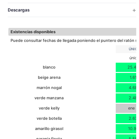
87
200
10
22
63x45x22
0.0
LARGO
UNICA
Descargas
60
ANCHO
SUBLIMACION
18
LARGO BOLSILLO
Descargar ficha técnica
Existencias disponibles
24
ANCHO BOLSILLO
Puede consultar fechas de llegada poniendo el puntero del ratón so
ÚNIC
únic
blanco
25.44
beige arena
1.617
marrón nogal
4.68
verde manzana
2.48
verde kelly
ene 2
verde botella
2.63
amarillo girasol
10.91
naranja fiesta
5.55