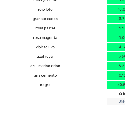
rojo loto
16.62
granate caoba
6.72
rosa pastel
4.93
rosa magenta
5.00
violeta uva
4.14
azul royal
7.50
azul marino orión
6.35
gris cemento
6.12
negro
40.54
únic
ÚNIC