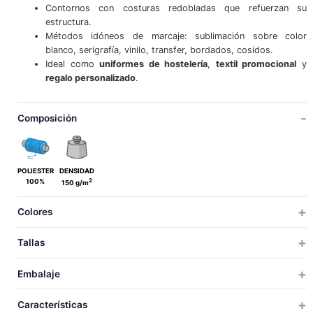
Contornos con costuras redobladas que refuerzan su
estructura.
Métodos idóneos de marcaje: sublimación sobre color
blanco, serigrafía, vinilo, transfer, bordados, cosidos.
Ideal como
uniformes de hostelería
,
textil promocional
y
regalo personalizado
.
Composición
POLIESTER
DENSIDAD
2
100%
150 g/m
Colores
Tallas
ÚNICA
Embalaje
ÚNICA
TALLAS
TALLAS
UDS X CAJA
UDS X BOLSA
PESO
MEDIDAS
VOLUM
Características