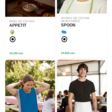
GORRO DE COCINA
DESECHABLE
PAÑO DE COCINA
SPOON
APPETIT
24.658 uds
34.298 uds