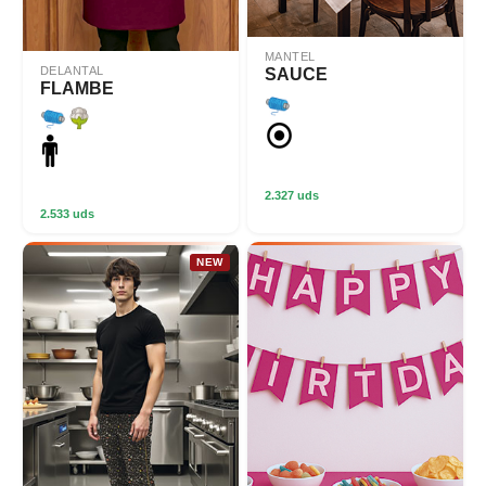
MANTEL
DELANTAL
SAUCE
FLAMBE
2.327 uds
2.533 uds
NEW