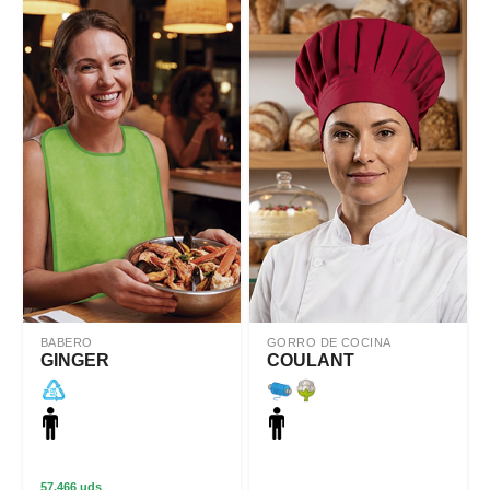
BABERO
GORRO DE COCINA
GINGER
COULANT
57.466 uds