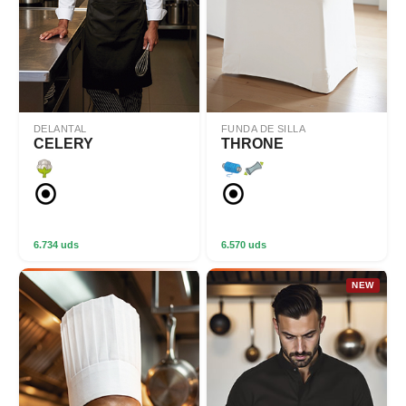
DELANTAL
FUNDA DE SILLA
CELERY
THRONE
6.734 uds
6.570 uds
NEW