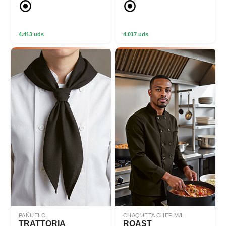
4.413 uds
4.017 uds
PAÑUELO
CHAQUETA CHEF M/L
TRATTORIA
ROAST