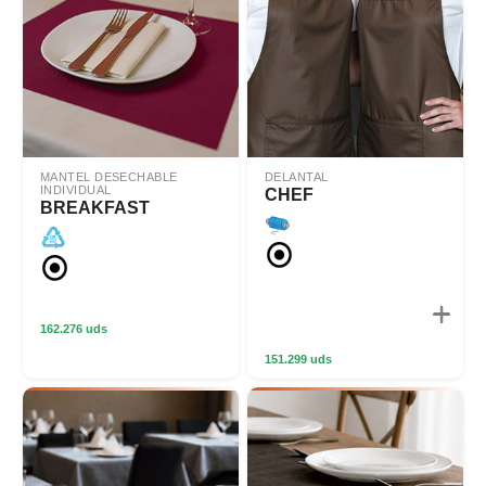
MANTEL DESECHABLE
DELANTAL
INDIVIDUAL
CHEF
BREAKFAST
162.276 uds
151.299 uds