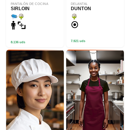
PANTALÓN DE COCINA
DELANTAL
SIRLOIN
DUNTON
7.921 uds
8.136 uds