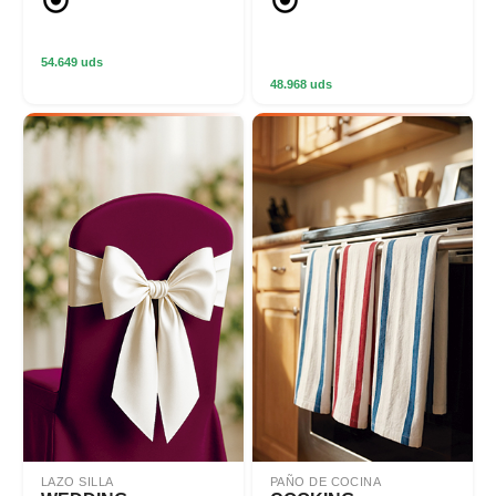
54.649 uds
48.968 uds
LAZO SILLA
PAÑO DE COCINA