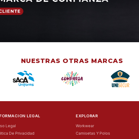
NUESTRAS OTRAS MARCAS
NFORMACION LEGAL
EXPLORAR
iso Legal
Workwear
litica De Privacidad
Camisetas Y Polos