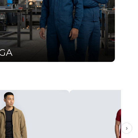
UGA
›