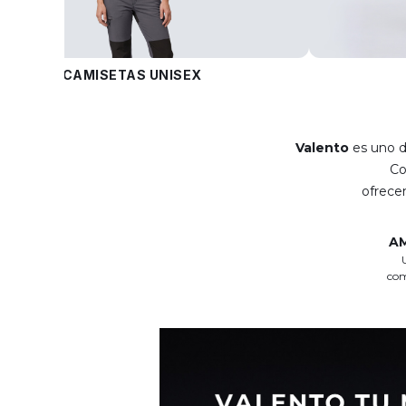
CAMISETAS UNISEX
Valento
es uno d
C
ofrec
A
com