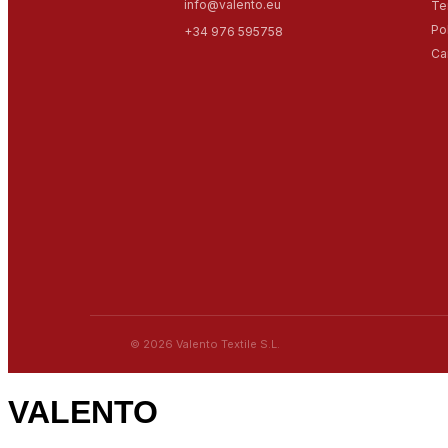
info@valento.eu
Te
Po
+34 976 595758
Ca
© 2026 Valento Textile S.L.
VALENTO