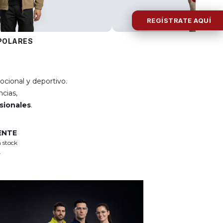
REGÍSTRATE AQUÍ
POLARES
POLOS
ocional y deportivo.
cias,
esionales
.
ENTE
 stock
.