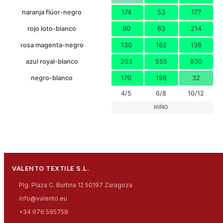
naranja flúor-negro
174
53
177
rojo loto-blanco
90
63
214
rosa magenta-negro
130
162
136
azul royal-blanco
203
555
830
negro-blanco
170
198
32
4/5
6/8
10/12
NIÑO
VALENTO TEXTILE S.L.
Plg. Plaza C. Burtina 12 50197 Zaragoza
info@valento.eu
+34 976 595758