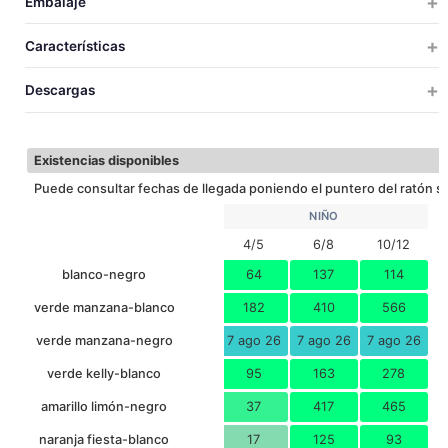
Embalaje
4/5
6/8
10/12
S
TALLAS
UDS X CAJA
UDS X BOLSA
PESO
MEDIDAS
VOLUM
TALLAS
Características
50
1
7.9
40x23x43
0.0
4/5
48
53
57
66
LARGO CAMISETA
Descargas
50
1
11.3
43x23x43
0.0
6/8
34
40
46
50
ANCHO CAMISETA
SEC. RAPIDO
SUBLIMACION
50
1
11.7
46x27x43
0.0
10/12
Descargar ficha técnica
29
33
36
44
LARGO PANTALÓN
Existencias disponibles
50
1
13.3
49x29x43
0.
S
28-29-30
31-32-33
34-35-36
37-38-3
EQUIVALENCIA TALLAS
Puede consultar fechas de llegada poniendo el puntero del ratón so
50
1
14.3
49x29x43
0.
M
NIÑO
4/5
6/8
10/12
50
1
15.6
52x31x43
0.0
L
blanco-negro
64
137
114
50
1
16.7
55x33x43
0.0
XL
verde manzana-blanco
182
410
566
50
1
17.2
58x35x43
0.0
XXL
verde manzana-negro
7 ago 26
7 ago 26
7 ago 26
verde kelly-blanco
95
163
278
amarillo limón-negro
37
417
465
naranja fiesta-blanco
17
125
93