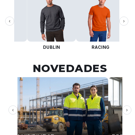
‹
›
KOTA
DUBLIN
RACING
NOVEDADES
‹
›