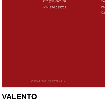
info@valento.eu
Te
Po
+34 976 595758
Ca
© 2026 Valento Textile S.L.
VALENTO