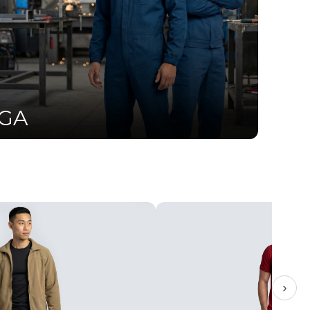
UGA
›