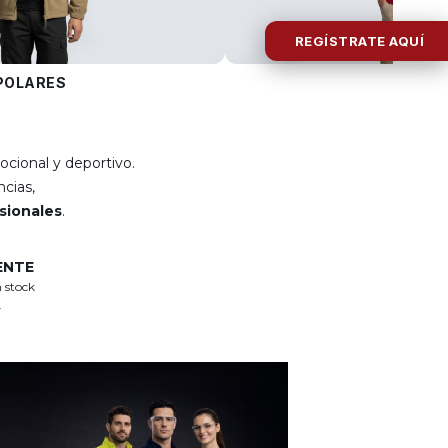
REGÍSTRATE AQUÍ
POLARES
POLOS
ocional y deportivo.
cias,
esionales
.
ENTE
 stock
.