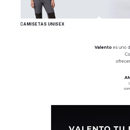
CAMISETAS UNISEX
Valento
es uno d
C
ofrec
A
com