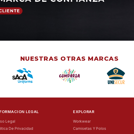
NUESTRAS OTRAS MARCAS
NFORMACION LEGAL
EXPLORAR
iso Legal
Workwear
litica De Privacidad
Camisetas Y Polos