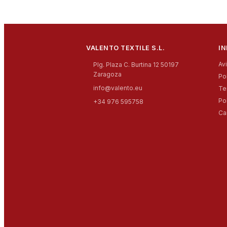
VALENTO TEXTILE S.L.
I
Av
Plg. Plaza C. Burtina 12 50197
Zaragoza
Po
info@valento.eu
Te
Po
+34 976 595758
Ca