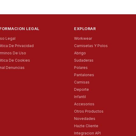
NFORMACION LEGAL
EXPLORAR
iso Legal
Workwear
litica De Privacidad
Camisetas Y Polos
rminos De Uso
Abrigo
litica De Cookies
Sudaderas
nal Denuncias
Polares
Pantalones
Camisas
Deporte
Infantil
Accesorios
Otros Productos
Novedades
Hazte Cliente
Integracion API