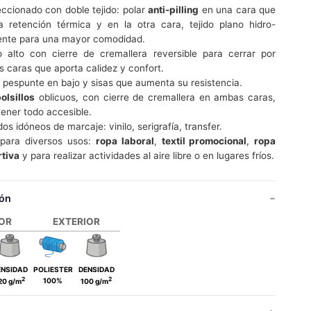
ccionado con doble tejido: polar
anti-pilling
en una cara que
a retención térmica y en la otra cara, tejido plano hidro-
ente para una mayor comodidad.
o alto con cierre de cremallera reversible para cerrar por
 caras que aporta calidez y confort.
 pespunte en bajo y sisas que aumenta su resistencia.
olsillos
oblicuos, con cierre de cremallera en ambas caras,
tener todo accesible.
os idóneos de marcaje: vinilo, serigrafía, transfer.
 para diversos usos:
ropa laboral
,
textil promocional
,
ropa
tiva
y para realizar actividades al aire libre o en lugares fríos.
ón
IOR
EXTERIOR
ENSIDAD
POLIESTER
DENSIDAD
2
2
100%
20 g/m
100 g/m