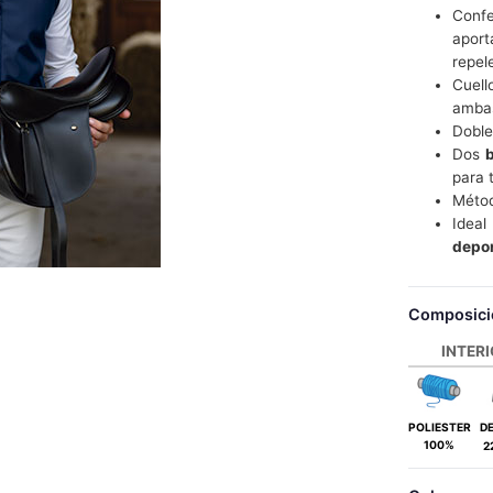
Confe
aport
repel
Cuell
ambas
Doble
Dos
b
para 
Métod
Ideal
depor
Composici
INTER
POLIESTER
D
100%
2