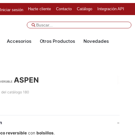
Hazte cliente
Contacto
Catálogo
Integración API
Iniciar sesión
Accesorios
Otros Productos
Novedades
ASPEN
versible
 del catálogo 180
n
co reversible
con
bolsillos
.