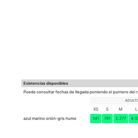
Existencias disponibles
Puede consultar fechas de llegada poniendo el puntero del r
ADULT
XS
S
M
L
azul marino orión-gris humo
341
791
2.277
4.3