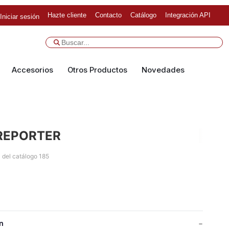
Hazte cliente
Contacto
Catálogo
Integración API
Iniciar sesión
Accesorios
Otros Productos
Novedades
REPORTER
 del catálogo 185
n