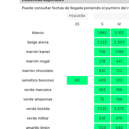
Puede consultar fechas de llegada poniendo el puntero del r
PEQUEÑA
XS
S
M
blanco
1.862
2.103
beige arena
1.222
2.303
marrón kamel
719
1.199
marrón nogal
216
441
marrón chocolate
641
122
selvático boscoso
63
435
332
verde manzana
455
766
verde amazonas
72
798
verde botella
1.035
5.075
verde militar
531
976
amarillo limón
533
644