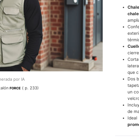
Chale
chal
ampli
Confe
exteri
térmi
Cuell
cierr
Corta
later
que c
Dos b
erada por IA
tapet
talón
( p. 233)
FORCE
un co
velcr
Incluy
de mar
Ide
prom