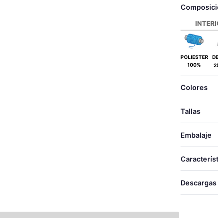
Composici
INTER
POLIESTER
D
100%
2
Colores
Tallas
Embalaje
TALLAS
TALLAS
Caracterís
LARGO
XS
ANCHO
Descargas
S
ACOLCHADO
M
Desca