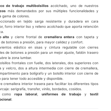
co de trabajo
multibolsillos
acolchado, uno de nuestros
ecos
más demandados por sus múltiples funcionalidades y
a gama de colores.
ccionado en tejido sarga resistente y duradera en cara
or, forro interior liso y relleno acolchado que aporta retención
ca.
o alto
y cierre frontal de
cremallera entera
con tapeta y
e de botones a presión, para mayor calidez y confort.
vientos elástico en sisas y cintura regulable con cierres
ales de botones a presión para un mejor ajuste, faldón trasero
ubre la zona lumbar.
olsillos frontales con fuelle, dos laterales, dos superiores con
a y velcro, dos a altura intermedia con cierre de cremallera,
mpartimento para bolígrafo y un bolsillo interior con cierre de
o para tener todo accesible y disponible.
e cremallera interior trasera para facilitar los diferentes tipos
caje: serigrafía, transfer, vinilo, bordados, cosidos.
al como
ropa laboral
,
uniformes de trabajo
y
textil
ocional
.