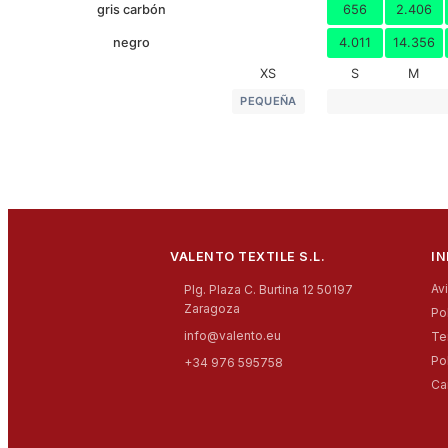
gris carbón
656
2.406
negro
4.011
14.356
XS
S
M
PEQUEÑA
VALENTO TEXTILE S.L.
I
Av
Plg. Plaza C. Burtina 12 50197
Zaragoza
Po
info@valento.eu
Te
Po
+34 976 595758
Ca