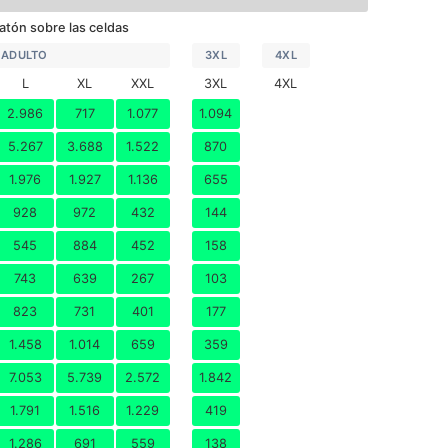
L
atón sobre las celdas
XL
ADULTO
3XL
4XL
XXL
L
XL
XXL
3XL
4XL
2.986
717
1.077
1.094
3XL
5.267
3.688
1.522
870
4XL
1.976
1.927
1.136
655
928
972
432
144
545
884
452
158
743
639
267
103
823
731
401
177
1.458
1.014
659
359
7.053
5.739
2.572
1.842
1.791
1.516
1.229
419
1.286
691
559
138