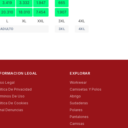
3.419
3.332
1.947
665
20.310
18.010
7.454
1.907
L
XL
XXL
3XL
4XL
ADULTO
3XL
4XL
NFORMACION LEGAL
EXPLORAR
iso Legal
Workwear
litica De Privacidad
Camisetas Y Polos
rminos De Uso
Abrigo
litica De Cookies
Sudaderas
nal Denuncias
Polares
Pantalones
Camisas