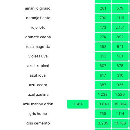
amarillo girasol
281
579
naranja fiesta
790
1.119
rojo loto
473
2.151
granate caoba
774
852
rosa magenta
558
941
violeta uva
313
561
azul tropical
607
878
azul royal
617
310
azul acero
387
926
azul azulina
1.238
1.520
azul marino orión
1.684
10.840
35.894
gris humo
755
1.114
gris cemento
3.235
10.766