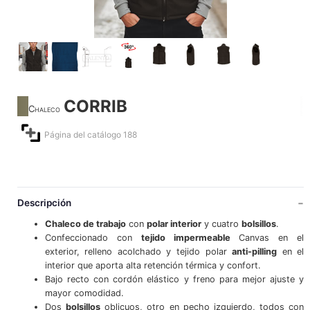
CORRIB
Chaleco
Página del catálogo 188
Descripción
Chaleco de trabajo
con
polar interior
y cuatro
bolsillos
.
Confeccionado con
tejido impermeable
Canvas en el
exterior, relleno acolchado y tejido polar
anti-pilling
en el
interior que aporta alta retención térmica y confort.
Bajo recto con cordón elástico y freno para mejor ajuste y
mayor comodidad.
Dos
bolsillos
oblicuos, otro en pecho izquierdo, todos con